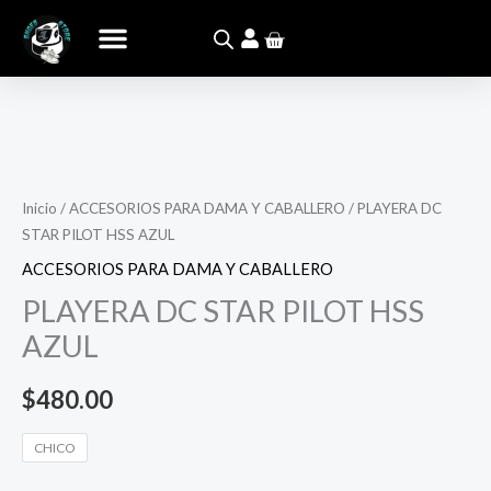
Ir
Carrito
al
contenido
PLAYERA
DC
Inicio
/
ACCESORIOS PARA DAMA Y CABALLERO
/ PLAYERA DC
STAR
STAR PILOT HSS AZUL
PILOT
ACCESORIOS PARA DAMA Y CABALLERO
HSS
PLAYERA DC STAR PILOT HSS
AZUL
cantidad
AZUL
$
480.00
CHICO