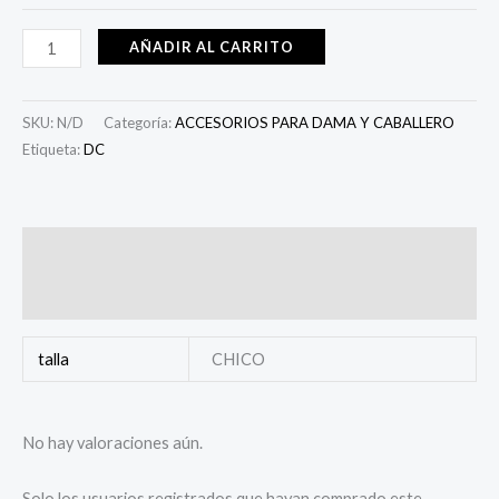
AÑADIR AL CARRITO
SKU:
N/D
Categoría:
ACCESORIOS PARA DAMA Y CABALLERO
Etiqueta:
DC
Información adicional
Valoraciones (0)
talla
CHICO
No hay valoraciones aún.
Solo los usuarios registrados que hayan comprado este