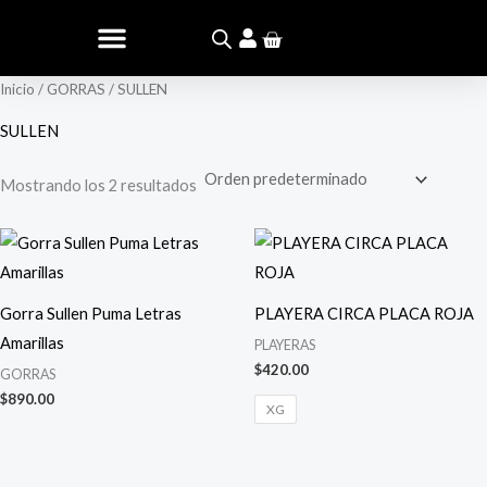
Ir
Carrito
al
contenido
Inicio
/
GORRAS
/ SULLEN
SULLEN
Mostrando los 2 resultados
Gorra Sullen Puma Letras
PLAYERA CIRCA PLACA ROJA
Amarillas
PLAYERAS
$
420.00
GORRAS
$
890.00
XG