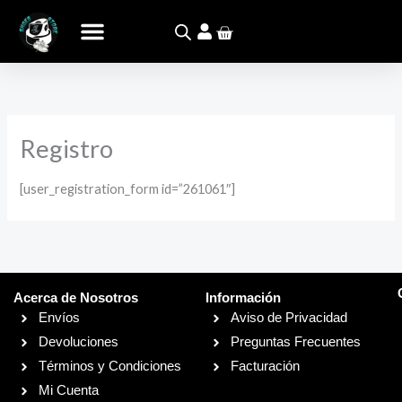
Ir
Carrito
al
contenido
Registro
[user_registration_form id=”261061″]
Acerca de Nosotros
Información
Envíos
Aviso de Privacidad
Devoluciones
Preguntas Frecuentes
Términos y Condiciones
Facturación
Mi Cuenta