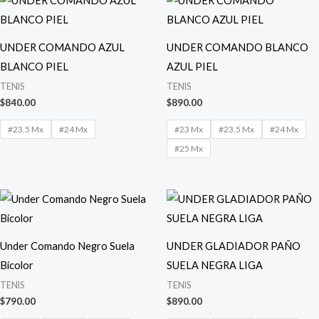
UNDER COMANDO AZUL
UNDER COMANDO BLANCO
BLANCO PIEL
AZUL PIEL
TENIS
TENIS
$
840.00
$
890.00
#23.5 Mx
#24 Mx
#23 Mx
#23.5 Mx
#24 Mx
#25 Mx
Under Comando Negro Suela
UNDER GLADIADOR PAÑO
Bicolor
SUELA NEGRA LIGA
TENIS
TENIS
$
790.00
$
890.00