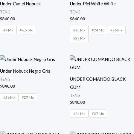
Under Camel Nobuck
Under Piel White White
TENIS
TENIS
$
840.00
$
840.00
#4 Mx
#6.5 Mx
#23 Mx
#24 Mx
#26 Mx
#27 Mx
Under Nobuck Negro Gris
UNDER COMANDO BLACK
TENIS
$
840.00
GUM
TENIS
#26 Mx
#27 Mx
$
840.00
#24 Mx
#27 Mx