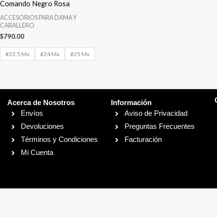
Comando Negro Rosa
ACCESORIOS PARA DAMA Y
CABALLERO
$
790.00
#23.5 Mx
#24 Mx
#25 Mx
Acerca de Nosotros
Información
Envíos
Aviso de Privacidad
Devoluciones
Preguntas Frecuentes
Términos y Condiciones
Facturación
Mi Cuenta